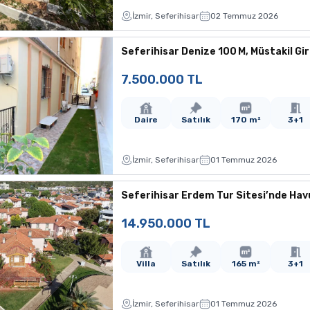
İzmir, Seferihisar
02 Temmuz 2026
Seferihisar Denize 100 M, Müstakil Gir
7.500.000 TL
Daire
Satılık
170 m²
3+1
İzmir, Seferihisar
01 Temmuz 2026
Seferihisar Erdem Tur Sitesi’nde Havuz
14.950.000 TL
Villa
Satılık
165 m²
3+1
İzmir, Seferihisar
01 Temmuz 2026