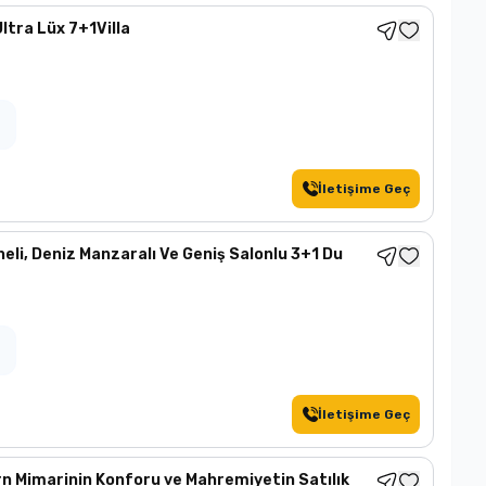
tra Lüx 7+1Villa
İletişime Geç
li, Deniz Manzaralı Ve Geniş Salonlu 3+1 Du
İletişime Geç
n Mimarinin Konforu ve Mahremiyetin Satılık