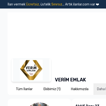
İlan vermek
Ücretsiz,
üstelik
Sınırsız
... Artık ilanlar.com var ❤️
Emlak İlanları
Vasıta İlanları
Konut
Arsa
İşyeri
Devre Mülk
T
VERİM EMLAK
Tüm İlanlar
Ekibimiz
(1)
Hakkımızda
Daha 