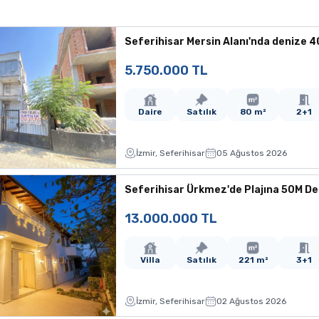
Seferihisar Mersin Alanı'nda denize 40
5.750.000 TL
Daire
Satılık
80 m²
2+1
İzmir, Seferihisar
05 Ağustos 2026
Seferihisar Ürkmez'de Plajına 50M Deni
13.000.000 TL
Villa
Satılık
221 m²
3+1
İzmir, Seferihisar
02 Ağustos 2026