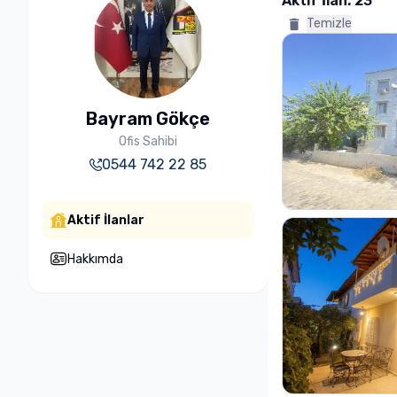
Aktif İlan:
23
Temizle
Bayram Gökçe
Ofis Sahibi
0544 742 22 85
Aktif İlanlar
Hakkımda