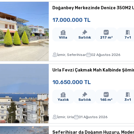
Doğanbey Merkezinde Denize 350M2 Ul
17.000.000 TL
Villa
Satılık
217 m²
7+1
İzmir, Seferihisar
02 Ağustos 2026
Urla Fevzi Çakmak Mah Kalbinde Şömine
10.650.000 TL
Yazlık
Satılık
165 m²
3+1
İzmir, Urla
01 Ağustos 2026
Seferihisar da Doğanın Huzuru, Moder