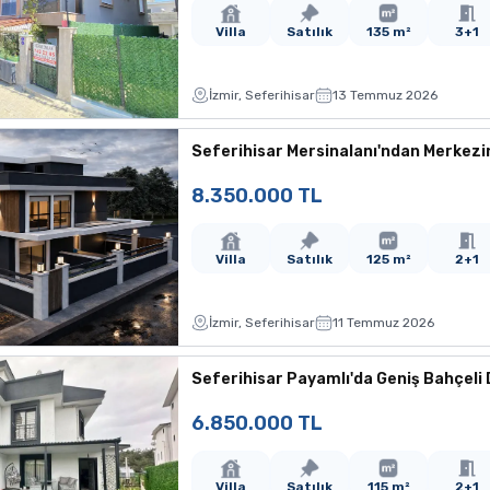
Villa
Satılık
135 m²
3+1
İzmir, Seferihisar
13 Temmuz 2026
Seferihisar Mersinalanı'ndan Merkezin
8.350.000 TL
Villa
Satılık
125 m²
2+1
İzmir, Seferihisar
11 Temmuz 2026
Seferihisar Payamlı'da Geniş Bahçeli D
6.850.000 TL
Villa
Satılık
115 m²
2+1