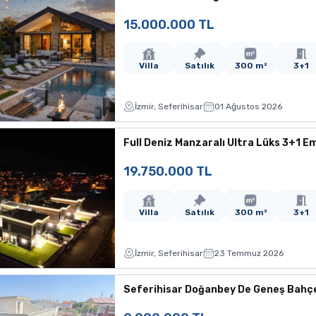
15.000.000 TL
Villa
Satılık
300 m²
3+1
İzmir, Seferihisar
01 Ağustos 2026
Full Deniz Manzaralı Ultra Lüks 3+1 E
19.750.000 TL
Villa
Satılık
300 m²
3+1
İzmir, Seferihisar
23 Temmuz 2026
Seferihisar Doğanbey De Geneş Bahçel