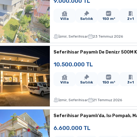
9.000.000 TL
Villa
Satılık
150 m²
2+1
İzmir, Seferihisar
23 Temmuz 2026
Seferihisar Payamlı De Denizr 500M Küş
10.500.000 TL
Villa
Satılık
150 m²
3+1
İzmir, Seferihisar
21 Temmuz 2026
Seferihisar Payamlı'da, Isı Pompalı, Ma
6.600.000 TL