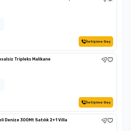
İletişime Geç
msalsiz Tripleks Malikane
İletişime Geç
i Denize 300Mt Satılık 2+1 Villa