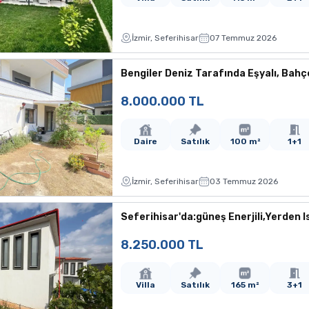
İzmir, Seferihisar
07 Temmuz 2026
Bengiler Deniz Tarafında Eşyalı, Bahçe
8.000.000 TL
Daire
Satılık
100 m²
1+1
İzmir, Seferihisar
03 Temmuz 2026
Seferihisar'da:güneş Enerjili,Yerden Isı
8.250.000 TL
Villa
Satılık
165 m²
3+1